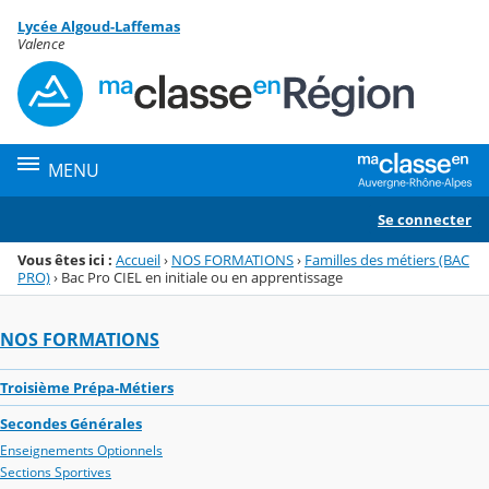
Panneau de gestion des cookies
Lycée Algoud-Laffemas
Menu de la rubrique
Contenu
Valence
MENU
Se connecter
Vous êtes ici :
Accueil
›
NOS FORMATIONS
›
Familles des métiers (BAC
PRO)
›
Bac Pro CIEL en initiale ou en apprentissage
NOS FORMATIONS
Troisième Prépa-Métiers
Secondes Générales
Enseignements Optionnels
Sections Sportives