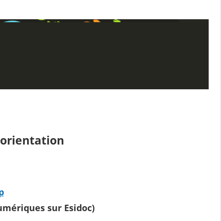
'orientation
p
umériques sur Esidoc)