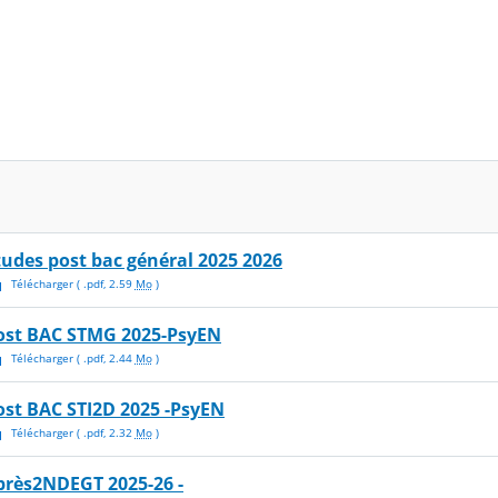
tudes post bac général 2025 2026
Télécharger
( .
pdf
,
2.59
Mo
)
ost BAC STMG 2025-PsyEN
Télécharger
( .
pdf
,
2.44
Mo
)
ost BAC STI2D 2025 -PsyEN
Télécharger
( .
pdf
,
2.32
Mo
)
près2NDEGT 2025-26 -