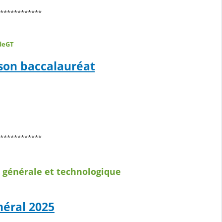
************
ndeGT
 son baccalauréat
************
e générale et technologique
néral 2025