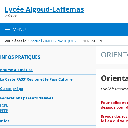
Panneau de gestion des cookies
Lycée Algoud-Laffemas
Menu de la rubrique
Contenu
Valence
MENU
Vous êtes ici :
Accueil
›
INFOS PRATIQUES
›
ORIENTATION
ORIENT
INFOS PRATIQUES
Bourse au mérite
Orient
La Carte PASS' Région et le Pass Culture
Classe prépa
Publié le vendred
Fédérations parents d'élèves
Pour celles et
FCPE
dessous pour d
PEEP
Si vous désirez
Infos
le lien qui vou