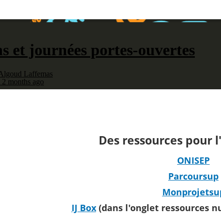
Des ressources pour l
ONISEP
Parcoursup
Monprojetsu
IJ Box
(dans l'onglet ressources n