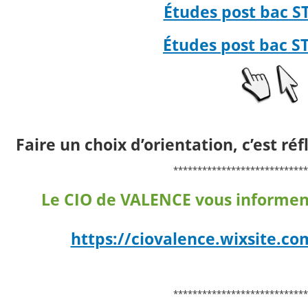
Études post bac S
Études post bac S
Faire un choix d’orientation, c’est réf
****************************
Le CIO de VALENCE vous informen
https://ciovalence.wixsite.co
****************************