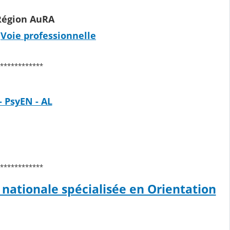
 Région AuRA
-
Voie professionnelle
************
 PsyEN - AL
************
 nationale spécialisée en Orientation