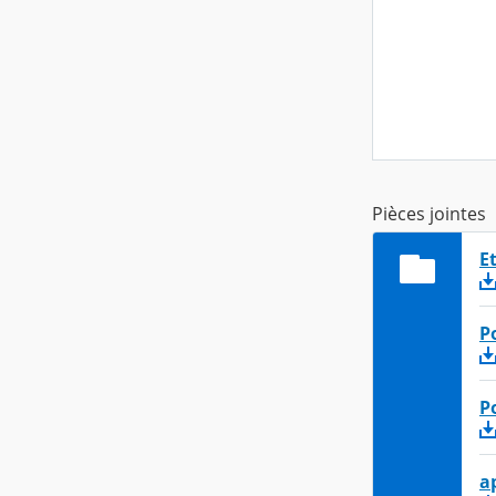
Pièces jointes
E
P
P
a