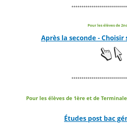
****************************
Pour les élèves de 2
Après la seconde - Choisir
****************************
Pour les élèves de 1ère et de Terminal
Études post bac gé