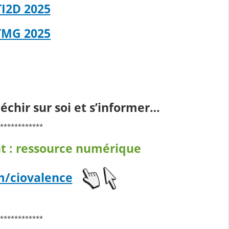
TI2D 2025
TMG 2025
léchir sur soi et s’informer…
************
t : ressource numérique
m/ciovalence
************