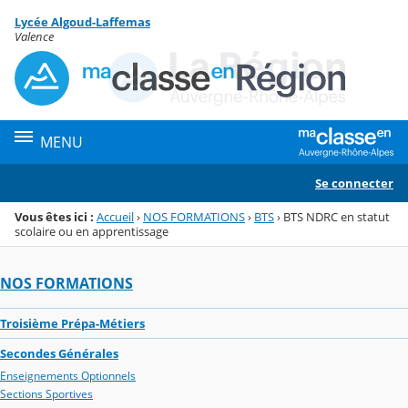
Panneau de gestion des cookies
Lycée Algoud-Laffemas
Menu de la rubrique
Contenu
Valence
MENU
Se connecter
Vous êtes ici :
Accueil
›
NOS FORMATIONS
›
BTS
›
BTS NDRC en statut
scolaire ou en apprentissage
NOS FORMATIONS
Troisième Prépa-Métiers
Secondes Générales
Enseignements Optionnels
Sections Sportives