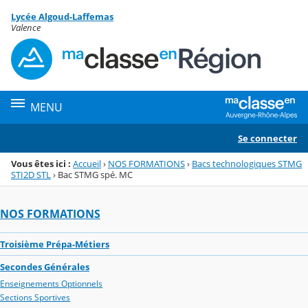
Panneau de gestion des cookies
Lycée Algoud-Laffemas
Menu de la rubrique
Contenu
Valence
MENU
Se connecter
Vous êtes ici :
Accueil
›
NOS FORMATIONS
›
Bacs technologiques STMG
STI2D STL
›
Bac STMG spé. MC
NOS FORMATIONS
Troisième Prépa-Métiers
Secondes Générales
Enseignements Optionnels
Sections Sportives