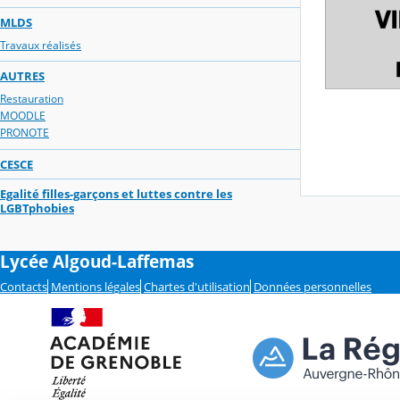
MLDS
Travaux réalisés
AUTRES
Restauration
MOODLE
PRONOTE
CESCE
Egalité filles-garçons et luttes contre les
LGBTphobies
Lycée Algoud-Laffemas
Contacts
Mentions légales
Chartes d'utilisation
Données personnelles