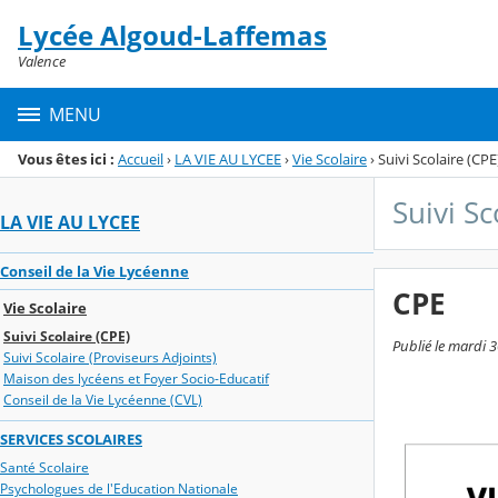
Panneau de gestion des cookies
Lycée Algoud-Laffemas
Menu de la rubrique
Contenu
Valence
MENU
Vous êtes ici :
Accueil
›
LA VIE AU LYCEE
›
Vie Scolaire
›
Suivi Scolaire (CPE
Suivi Sc
LA VIE AU LYCEE
Conseil de la Vie Lycéenne
CPE
Vie Scolaire
Suivi Scolaire (CPE)
Publié le mardi 3
Suivi Scolaire (Proviseurs Adjoints)
Maison des lycéens et Foyer Socio-Educatif
Conseil de la Vie Lycéenne (CVL)
SERVICES SCOLAIRES
Santé Scolaire
Psychologues de l'Education Nationale