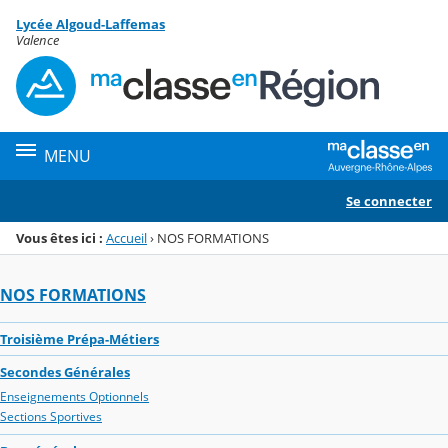
Panneau de gestion des cookies
Lycée Algoud-Laffemas
Menu de la rubrique
Contenu
Valence
MENU
Se connecter
Vous êtes ici :
Accueil
›
NOS FORMATIONS
NOS FORMATIONS
Troisième Prépa-Métiers
Secondes Générales
Enseignements Optionnels
Sections Sportives