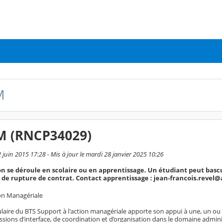
M
M (RNCP34029)
2 juin 2015 17:28 - Mis à jour le mardi 28 janvier 2025 10:26
n se déroule en scolaire ou en apprentissage. Un étudiant peut bas
s de rupture de contrat. Contact apprentissage : jean-francois.revel@
ion Managériale
ulaire du BTS Support à l'action managériale apporte son appui à une, un ou 
sions d’interface, de coordination et d’organisation dans le domaine administra