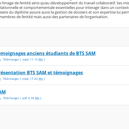
à l’image de l’entité ainsi qu’au développement du travail collaboratif. Ses 
lationnelle et comportementale essentielles pour interagir dans un contexte 
laire du diplôme assure aussi la gestion de dossiers et son expertise lui per
embres de l’entité mais aussi des partenaires de l’organisation.
émoignages anciens étudiants de BTS SAM
Télécharger
( .
mp4
,
11.15
Mo
)
résentation BTS SAM et témoignages
Télécharger
( .
mp4
,
17.02
Mo
)
AM
Télécharger
( .
pdf
,
6.34
Mo
)