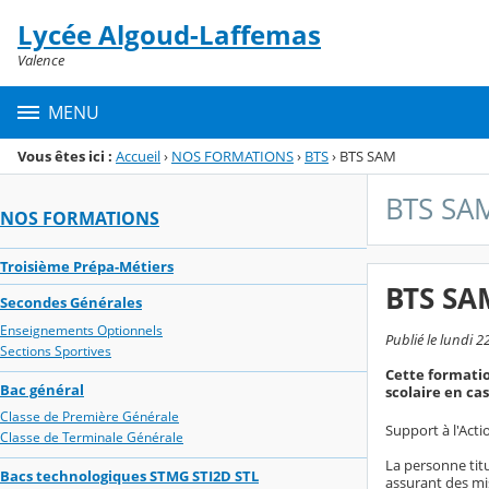
Panneau de gestion des cookies
Lycée Algoud-Laffemas
Menu de la rubrique
Contenu
Valence
MENU
Vous êtes ici :
Accueil
›
NOS FORMATIONS
›
BTS
›
BTS SAM
BTS SA
NOS FORMATIONS
Troisième Prépa-Métiers
BTS SA
Secondes Générales
Enseignements Optionnels
Publié le lundi 2
Sections Sportives
Cette formatio
Bac général
scolaire en ca
Classe de Première Générale
Support à l'Act
Classe de Terminale Générale
La personne tit
Bacs technologiques STMG STI2D STL
assurant des mis