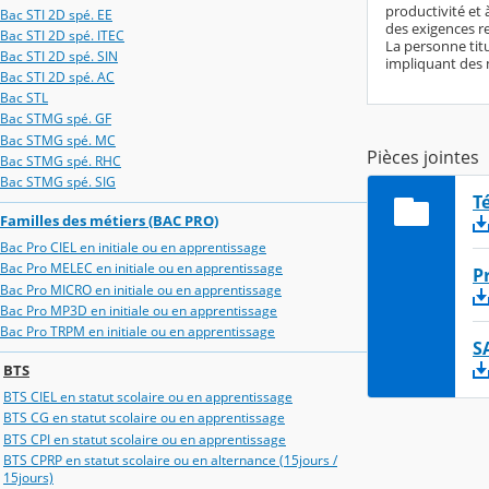
productivité et 
Bac STI 2D spé. EE
des exigences re
Bac STI 2D spé. ITEC
La personne titu
Bac STI 2D spé. SIN
impliquant des m
Bac STI 2D spé. AC
Bac STL
Bac STMG spé. GF
Bac STMG spé. MC
Pièces jointes
Bac STMG spé. RHC
Bac STMG spé. SIG
T
Familles des métiers (BAC PRO)
Bac Pro CIEL en initiale ou en apprentissage
Bac Pro MELEC en initiale ou en apprentissage
P
Bac Pro MICRO en initiale ou en apprentissage
Bac Pro MP3D en initiale ou en apprentissage
Bac Pro TRPM en initiale ou en apprentissage
S
BTS
BTS CIEL en statut scolaire ou en apprentissage
BTS CG en statut scolaire ou en apprentissage
BTS CPI en statut scolaire ou en apprentissage
BTS CPRP en statut scolaire ou en alternance (15jours /
15jours)