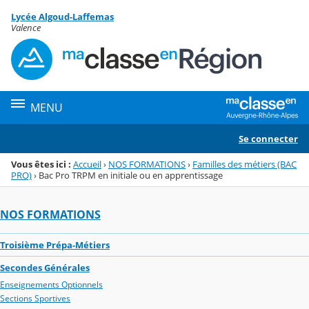
Panneau de gestion des cookies
Lycée Algoud-Laffemas
Menu de la rubrique
Contenu
Valence
MENU
Se connecter
Vous êtes ici :
Accueil
›
NOS FORMATIONS
›
Familles des métiers (BAC
PRO)
›
Bac Pro TRPM en initiale ou en apprentissage
NOS FORMATIONS
Troisième Prépa-Métiers
Secondes Générales
Enseignements Optionnels
Sections Sportives