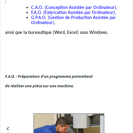
:
C.A.O. (Conception Assistée par Ordinateur),
F.A.O. (Fabrication Assistée par Ordinateur),
G.P.A.O. (Gestion de Production Assistée par
Ordinateur),
ainsi que la bureautique (Word, Excel) sous Windows.
F.A.O. : Préparation d’un programme permettant
de réaliser une pièce sur une machine.
C