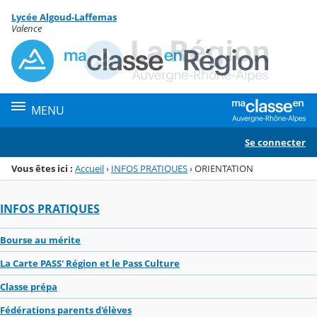
Panneau de gestion des cookies
Lycée Algoud-Laffemas
Menu de la rubrique
Contenu
Valence
MENU
Se connecter
Vous êtes ici :
Accueil
›
INFOS PRATIQUES
›
ORIENTATION
INFOS PRATIQUES
Bourse au mérite
La Carte PASS' Région et le Pass Culture
Classe prépa
Fédérations parents d'élèves