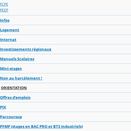
FCPE
PEEP
Infos
Logement
Internat
Investissements régionaux
Manuels Scolaires
Mini-stages
Non au harcèlement !
ORIENTATION
Offres d'emplois
PIX
Parcoursup
PFMP (stages en BAC PRO et BTS Industriels)