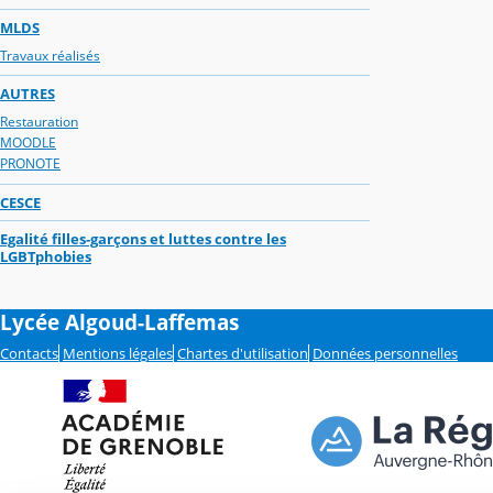
MLDS
Travaux réalisés
AUTRES
Restauration
MOODLE
PRONOTE
CESCE
Egalité filles-garçons et luttes contre les
LGBTphobies
Lycée Algoud-Laffemas
Contacts
Mentions légales
Chartes d'utilisation
Données personnelles