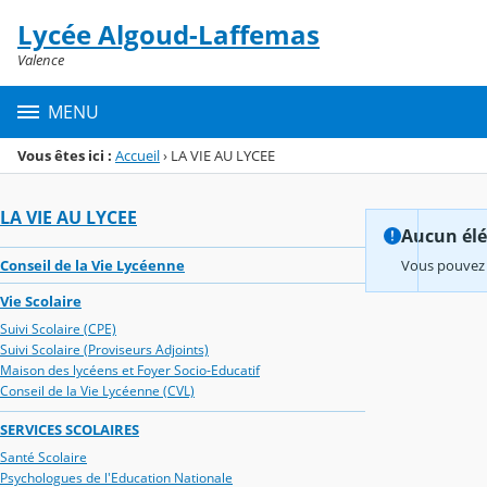
Panneau de gestion des cookies
Lycée Algoud-Laffemas
Menu de la rubrique
Contenu
Valence
MENU
Vous êtes ici :
Accueil
›
LA VIE AU LYCEE
LA VIE AU LYCEE
Aucun élém
Conseil de la Vie Lycéenne
Vous pouvez 
Vie Scolaire
Suivi Scolaire (CPE)
Suivi Scolaire (Proviseurs Adjoints)
Maison des lycéens et Foyer Socio-Educatif
Conseil de la Vie Lycéenne (CVL)
SERVICES SCOLAIRES
Santé Scolaire
Psychologues de l'Education Nationale