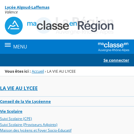
Panneau de gestion des cookies
Lycée Algoud-Laffemas
Menu de la rubrique
Contenu
Valence
MENU
Se connecter
Vous êtes ici :
Accueil
›
LA VIE AU LYCEE
LA VIE AU LYCEE
Conseil de la Vie Lycéenne
Vie Scolaire
Suivi Scolaire (CPE)
Suivi Scolaire (Proviseurs Adjoints)
Maison des lycéens et Foyer Socio-Educatif