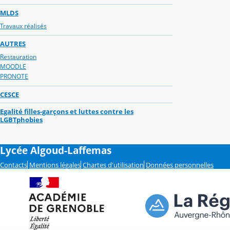
MLDS
Travaux réalisés
AUTRES
Restauration
MOODLE
PRONOTE
CESCE
Egalité filles-garçons et luttes contre les
LGBTphobies
Lycée Algoud-Laffemas
Contacts
Mentions légales
Chartes d'utilisation
Données personnelles