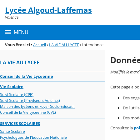
Panneau de gestion des cookies
Lycée Algoud-Laffemas
Menu de la rubrique
Contenu
Valence
MENU
Vous êtes ici :
Accueil
›
LA VIE AU LYCEE
›
Intendance
Donnée
LA VIE AU LYCEE
Modifiée le mard
Conseil de la Vie Lycéenne
Vie Scolaire
Cette page a pou
Suivi Scolaire (CPE)
Des enga
Suivi Scolaire (Proviseurs Adjoints)
Maison des lycéens et Foyer Socio-Educatif
De l'util
Conseil de la Vie Lycéenne (CVL)
Des modal
SERVICES SCOLAIRES
Consultez la
po
Santé Scolaire
Psychologues de l'Education Nationale