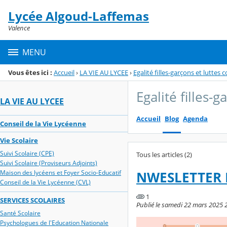
Panneau de gestion des cookies
Lycée Algoud-Laffemas
Menu de la rubrique
Contenu
Valence
MENU
Vous êtes ici :
Accueil
›
LA VIE AU LYCEE
›
Egalité filles-garçons et luttes
Egalité filles-
LA VIE AU LYCEE
Accueil
Blog
Agenda
Conseil de la Vie Lycéenne
Vie Scolaire
Suivi Scolaire (CPE)
Tous les articles (2)
Suivi Scolaire (Proviseurs Adjoints)
Maison des lycéens et Foyer Socio-Educatif
NWESLETTER D
Conseil de la Vie Lycéenne (CVL)
1
SERVICES SCOLAIRES
Publié le samedi 22 mars 2025 2
Santé Scolaire
Psychologues de l'Education Nationale