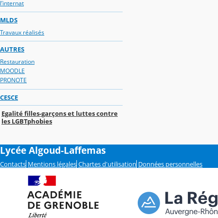
l’internat
MLDS
Travaux réalisés
AUTRES
Restauration
MOODLE
PRONOTE
CESCE
Egalité filles-garçons et luttes contre
les LGBTphobies
Lycée Algoud-Laffemas
Contacts
Mentions légales
Chartes d'utilisation
Données personnelles