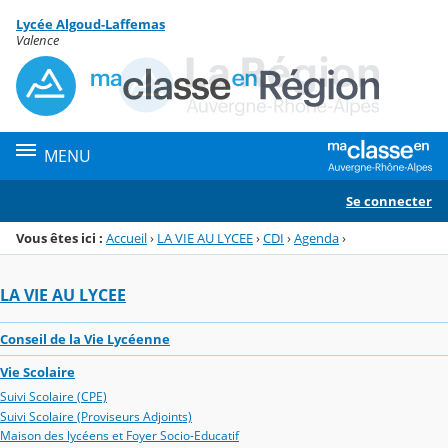
Panneau de gestion des cookies
Lycée Algoud-Laffemas
Menu de la rubrique
Contenu
Valence
MENU
Se connecter
Vous êtes ici :
Accueil
›
LA VIE AU LYCEE
›
CDI
›
Agenda
›
LA VIE AU LYCEE
Conseil de la Vie Lycéenne
Vie Scolaire
Suivi Scolaire (CPE)
Suivi Scolaire (Proviseurs Adjoints)
Maison des lycéens et Foyer Socio-Educatif