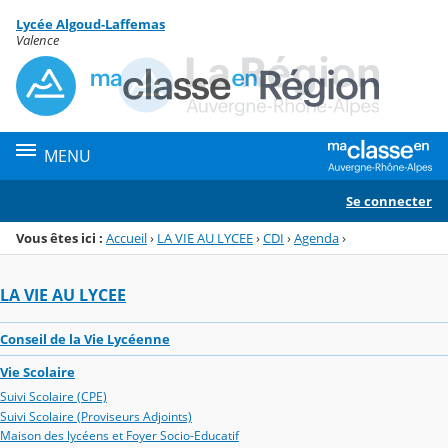
Panneau de gestion des cookies
Lycée Algoud-Laffemas
Menu de la rubrique
Contenu
Valence
MENU
Se connecter
Vous êtes ici :
Accueil
›
LA VIE AU LYCEE
›
CDI
›
Agenda
›
LA VIE AU LYCEE
Conseil de la Vie Lycéenne
Vie Scolaire
Suivi Scolaire (CPE)
Suivi Scolaire (Proviseurs Adjoints)
Maison des lycéens et Foyer Socio-Educatif