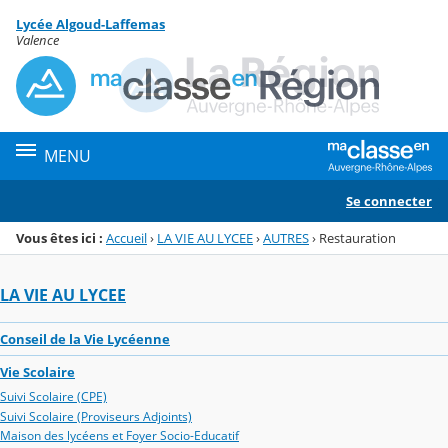
Panneau de gestion des cookies
Lycée Algoud-Laffemas
Menu de la rubrique
Contenu
Valence
MENU
Se connecter
Vous êtes ici :
Accueil
›
LA VIE AU LYCEE
›
AUTRES
›
Restauration
LA VIE AU LYCEE
Conseil de la Vie Lycéenne
Vie Scolaire
Suivi Scolaire (CPE)
Suivi Scolaire (Proviseurs Adjoints)
Maison des lycéens et Foyer Socio-Educatif