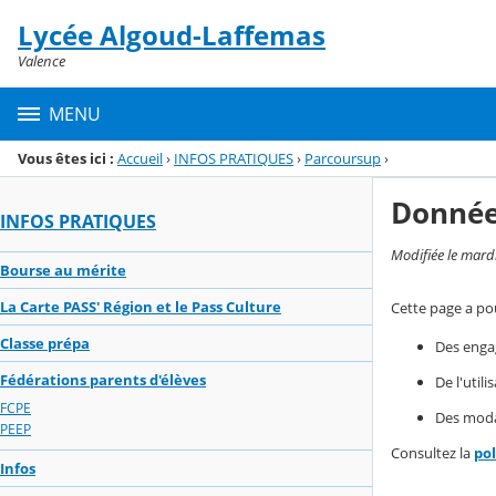
Panneau de gestion des cookies
Lycée Algoud-Laffemas
Menu de la rubrique
Contenu
Valence
MENU
Vous êtes ici :
Accueil
›
INFOS PRATIQUES
›
Parcoursup
›
Donnée
INFOS PRATIQUES
Modifiée le mard
Bourse au mérite
La Carte PASS' Région et le Pass Culture
Cette page a pou
Classe prépa
Des enga
Fédérations parents d'élèves
De l'util
FCPE
Des modal
PEEP
Consultez la
po
Infos