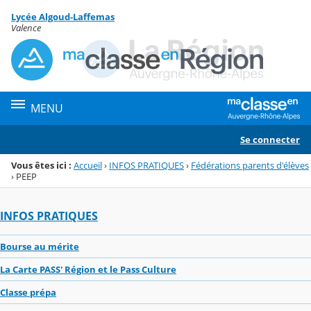
Panneau de gestion des cookies
Lycée Algoud-Laffemas
Menu de la rubrique
Contenu
Valence
MENU
Se connecter
Vous êtes ici :
Accueil
›
INFOS PRATIQUES
›
Fédérations parents d'élèves
›
PEEP
INFOS PRATIQUES
Bourse au mérite
La Carte PASS' Région et le Pass Culture
Classe prépa