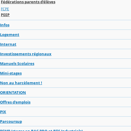
Fédérations parents d'élèves
FCPE
PEEP
Infos
Logement
Internat
Investissements régionaux
Manuels Scolaires
Mini-stages
Non au harcèlement !
ORIENTATION
Offres d'emplois
PIX
Parcoursup