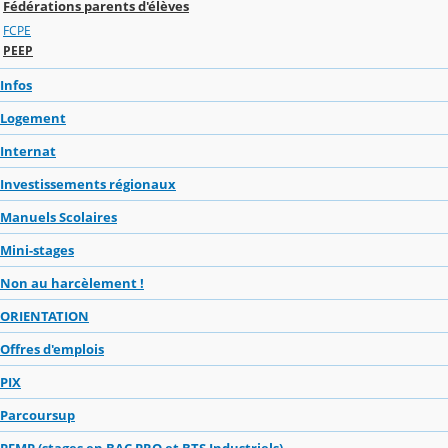
Fédérations parents d'élèves
FCPE
PEEP
Infos
Logement
Internat
Investissements régionaux
Manuels Scolaires
Mini-stages
Non au harcèlement !
ORIENTATION
Offres d'emplois
PIX
Parcoursup