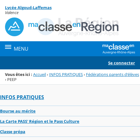
Panneau de gestion des cookies
Lycée Algoud-Laffemas
Menu de la rubrique
Contenu
Valence
MENU
Se connecter
Vous êtes ici :
Accueil
›
INFOS PRATIQUES
›
Fédérations parents d'élèves
›
PEEP
INFOS PRATIQUES
Bourse au mérite
La Carte PASS' Région et le Pass Culture
Classe prépa