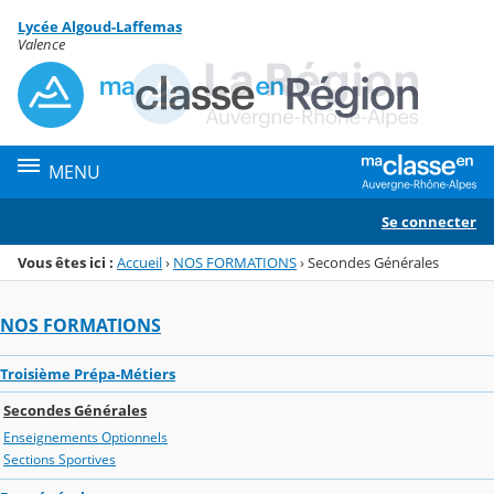
Panneau de gestion des cookies
Lycée Algoud-Laffemas
Menu de la rubrique
Contenu
Valence
MENU
Se connecter
Vous êtes ici :
Accueil
›
NOS FORMATIONS
›
Secondes Générales
NOS FORMATIONS
Troisième Prépa-Métiers
Secondes Générales
Enseignements Optionnels
Sections Sportives