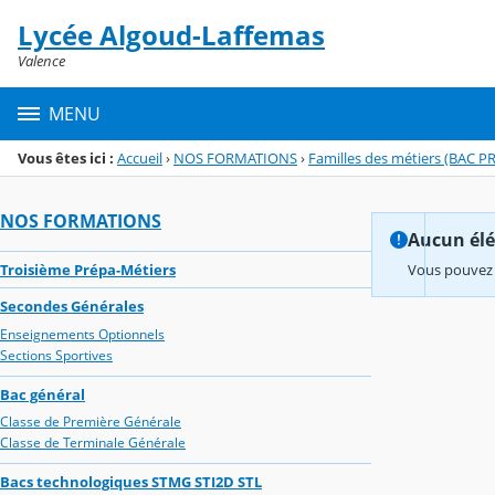
Panneau de gestion des cookies
Lycée Algoud-Laffemas
Menu de la rubrique
Contenu
Valence
MENU
Vous êtes ici :
Accueil
›
NOS FORMATIONS
›
Familles des métiers (BAC P
NOS FORMATIONS
Aucun élém
Troisième Prépa-Métiers
Vous pouvez 
Secondes Générales
Enseignements Optionnels
Sections Sportives
Bac général
Classe de Première Générale
Classe de Terminale Générale
Bacs technologiques STMG STI2D STL