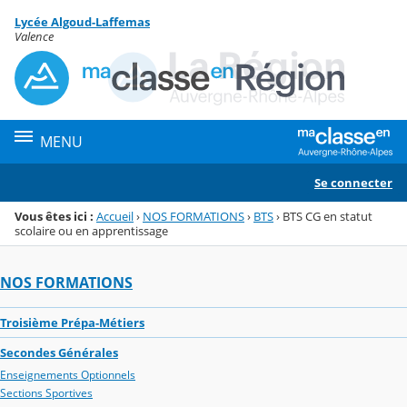
Panneau de gestion des cookies
Lycée Algoud-Laffemas
Menu de la rubrique
Contenu
Valence
MENU
Se connecter
Vous êtes ici :
Accueil
›
NOS FORMATIONS
›
BTS
›
BTS CG en statut
scolaire ou en apprentissage
NOS FORMATIONS
Troisième Prépa-Métiers
Secondes Générales
Enseignements Optionnels
Sections Sportives