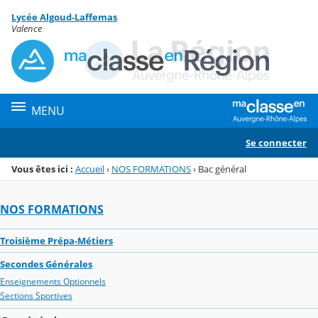
Panneau de gestion des cookies
Lycée Algoud-Laffemas
Menu de la rubrique
Contenu
Valence
MENU
Se connecter
Vous êtes ici :
Accueil
›
NOS FORMATIONS
›
Bac général
NOS FORMATIONS
Troisième Prépa-Métiers
Secondes Générales
Enseignements Optionnels
Sections Sportives