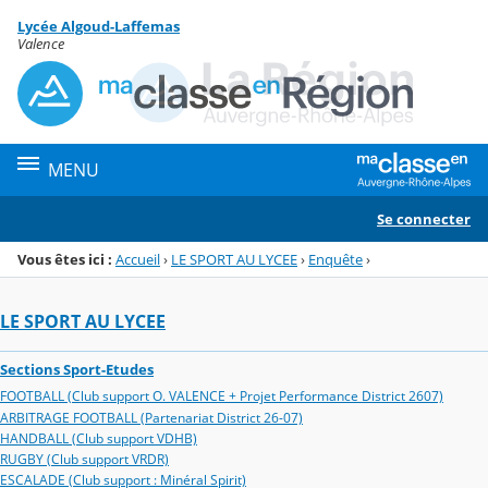
Panneau de gestion des cookies
Lycée Algoud-Laffemas
Menu de la rubrique
Contenu
Valence
MENU
Se connecter
Vous êtes ici :
Accueil
›
LE SPORT AU LYCEE
›
Enquête
›
LE SPORT AU LYCEE
Sections Sport-Etudes
FOOTBALL (Club support O. VALENCE + Projet Performance District 2607)
ARBITRAGE FOOTBALL (Partenariat District 26-07)
HANDBALL (Club support VDHB)
RUGBY (Club support VRDR)
ESCALADE (Club support : Minéral Spirit)