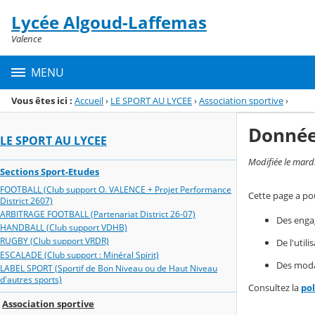
Panneau de gestion des cookies
Lycée Algoud-Laffemas
Menu de la rubrique
Contenu
Valence
MENU
Vous êtes ici :
Accueil
›
LE SPORT AU LYCEE
›
Association sportive
›
Donnée
LE SPORT AU LYCEE
Modifiée le mard
Sections Sport-Etudes
FOOTBALL (Club support O. VALENCE + Projet Performance
Cette page a pou
District 2607)
ARBITRAGE FOOTBALL (Partenariat District 26-07)
Des enga
HANDBALL (Club support VDHB)
RUGBY (Club support VRDR)
De l'util
ESCALADE (Club support : Minéral Spirit)
Des modal
LABEL SPORT (Sportif de Bon Niveau ou de Haut Niveau
d'autres sports)
Consultez la
po
Association sportive