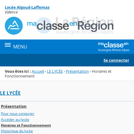
Panneau de gestion des cookies
Lycée Algoud-Laffemas
Menu de la rubrique
Contenu
Valence
MENU
Se connecter
Vous êtes ici :
Accueil
›
LE LYCÉE
›
Présentation
›
Horaires et
Fonctionnement
LE LYCÉE
Présentation
Pour nous contacter
Accéder au lycée
Horaires et Fonctionnement
Historique du lycée