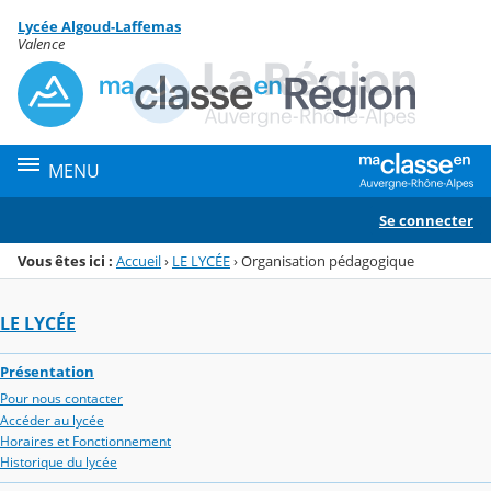
Panneau de gestion des cookies
Lycée Algoud-Laffemas
Menu de la rubrique
Contenu
Valence
MENU
Se connecter
Vous êtes ici :
Accueil
›
LE LYCÉE
›
Organisation pédagogique
LE LYCÉE
Présentation
Pour nous contacter
Accéder au lycée
Horaires et Fonctionnement
Historique du lycée