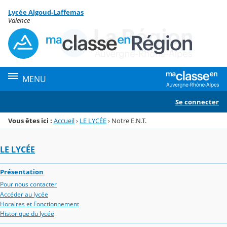
Panneau de gestion des cookies
Lycée Algoud-Laffemas
Menu de la rubrique
Contenu
Valence
MENU
Se connecter
Vous êtes ici :
Accueil
›
LE LYCÉE
›
Notre E.N.T.
LE LYCÉE
Présentation
Pour nous contacter
Accéder au lycée
Horaires et Fonctionnement
Historique du lycée