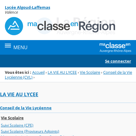
Panneau de gestion des cookies
Lycée Algoud-Laffemas
Menu de la rubrique
Contenu
Valence
MENU
Se connecter
Vous êtes ici :
Accueil
›
LA VIE AU LYCEE
›
Vie Scolaire
›
Conseil de la Vie
Lycéenne (CVL)
›
LA VIE AU LYCEE
Conseil de la Vie Lycéenne
Vie Scolaire
Suivi Scolaire (CPE)
Suivi Scolaire (Proviseurs Adjoints)