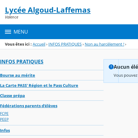
Panneau de gestion des cookies
Lycée Algoud-Laffemas
Menu de la rubrique
Contenu
Valence
MENU
Vous êtes ici :
Accueil
›
INFOS PRATIQUES
›
Non au harcèlement !
›
INFOS PRATIQUES
Aucun élém
Bourse au mérite
Vous pouvez 
La Carte PASS' Région et le Pass Culture
Classe prépa
Fédérations parents d'élèves
FCPE
PEEP
Infos