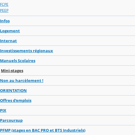
FCPE
PEEP
Infos
Logement
Internat
Investissements régionaux
Manuels Scolaires
Mini-stages
Non au harcèlement !
ORIENTATION
Offres d'emplois
PIX
Parcoursup
PFMP (stages en BAC PRO et BTS Industriels)