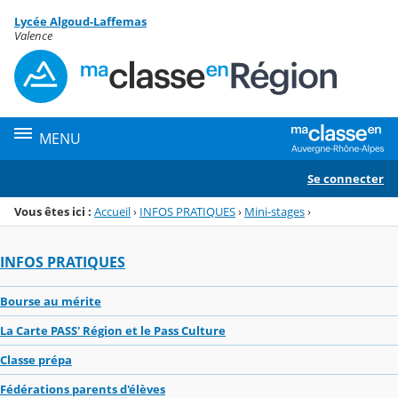
Panneau de gestion des cookies
Lycée Algoud-Laffemas
Menu de la rubrique
Contenu
Valence
MENU
Se connecter
Vous êtes ici :
Accueil
›
INFOS PRATIQUES
›
Mini-stages
›
INFOS PRATIQUES
Bourse au mérite
La Carte PASS' Région et le Pass Culture
Classe prépa
Fédérations parents d'élèves