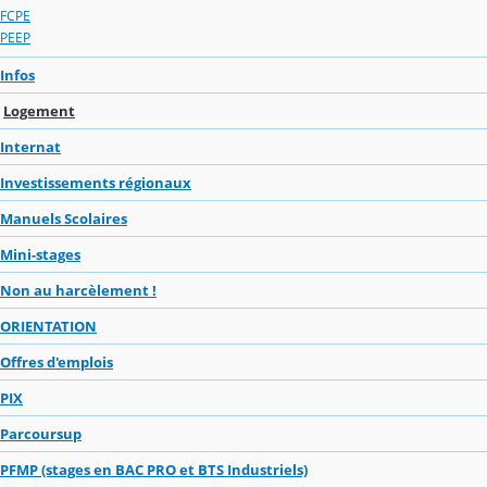
FCPE
PEEP
Infos
Logement
Internat
Investissements régionaux
Manuels Scolaires
Mini-stages
Non au harcèlement !
ORIENTATION
Offres d'emplois
PIX
Parcoursup
PFMP (stages en BAC PRO et BTS Industriels)