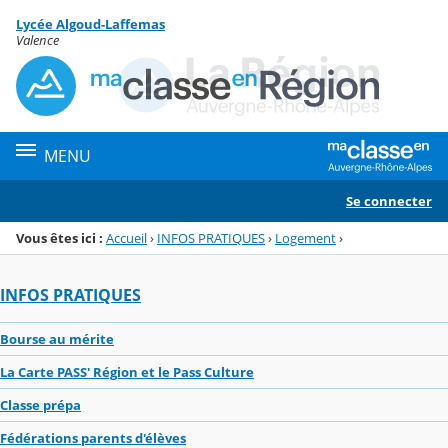
Panneau de gestion des cookies
Lycée Algoud-Laffemas
Menu de la rubrique
Contenu
Valence
MENU
Se connecter
Vous êtes ici :
Accueil
›
INFOS PRATIQUES
›
Logement
›
INFOS PRATIQUES
Bourse au mérite
La Carte PASS' Région et le Pass Culture
Classe prépa
Fédérations parents d'élèves