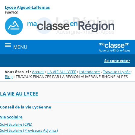
Panneau de gestion des cookies
Lycée Algoud-Laffemas
Menu de la rubrique
Contenu
Valence
MENU
Se connecter
Vous êtes ici :
Accueil
›
LA VIE AU LYCEE
›
Intendance
›
Travaux / Lycée
›
Blog
›
TRAVAUX FINANCES PAR LA REGION AUVERGNE-RHONE-ALPES
LA VIE AU LYCEE
Conseil de la Vie Lycéenne
Vie Scolaire
Suivi Scolaire (CPE)
Suivi Scolaire (Proviseurs Adjoints)