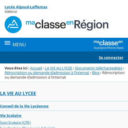
Panneau de gestion des cookies
Lycée Algoud-Laffemas
Menu de la rubrique
Contenu
Valence
MENU
Se connecter
Vous êtes ici :
Accueil
›
LA VIE AU LYCEE
›
Documents téléchargeables
›
Réinscription ou demande d’admission à l’internat
›
Blog
›
Réinscription
ou demande d’admission à l’internat
LA VIE AU LYCEE
Conseil de la Vie Lycéenne
Vie Scolaire
Suivi Scolaire (CPE)