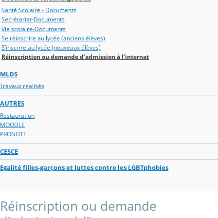
Santé Scolaire - Documents
Secrétariat-Documents
Vie scolaire-Documents
Se réinscrire au lycée (anciens élèves)
S’inscrire au lycée (nouveaux élèves)
Réinscription ou demande d’admission à l’internat
MLDS
Travaux réalisés
AUTRES
Restauration
MOODLE
PRONOTE
CESCE
Egalité filles-garçons et luttes contre les LGBTphobies
Réinscription ou demande