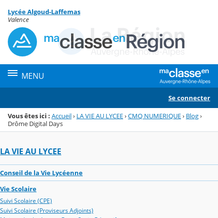
Panneau de gestion des cookies
Lycée Algoud-Laffemas
Menu de la rubrique
Contenu
Valence
MENU
Se connecter
Vous êtes ici :
Accueil
›
LA VIE AU LYCEE
›
CMQ NUMERIQUE
›
Blog
›
Drôme Digital Days
LA VIE AU LYCEE
Conseil de la Vie Lycéenne
Vie Scolaire
Suivi Scolaire (CPE)
Suivi Scolaire (Proviseurs Adjoints)