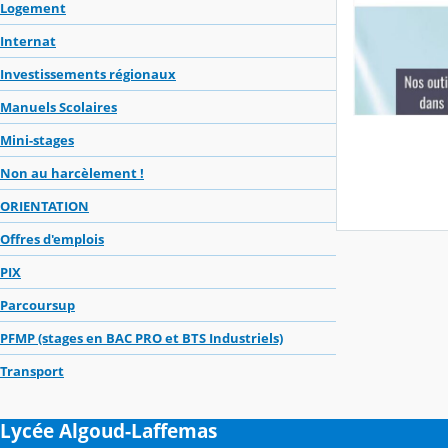
Logement
Internat
Investissements régionaux
Manuels Scolaires
Mini-stages
Non au harcèlement !
ORIENTATION
Offres d'emplois
PIX
Parcoursup
PFMP (stages en BAC PRO et BTS Industriels)
Transport
Lycée Algoud-Laffemas