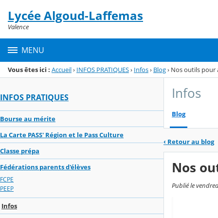
Panneau de gestion des cookies
Lycée Algoud-Laffemas
Menu de la rubrique
Contenu
Valence
MENU
Vous êtes ici :
Accueil
›
INFOS PRATIQUES
›
Infos
›
Blog
›
Nos outils pour
Infos
INFOS PRATIQUES
Blog
Bourse au mérite
La Carte PASS' Région et le Pass Culture
‹
Retour au blog
Classe prépa
Nos out
Fédérations parents d'élèves
FCPE
Publié le vendre
PEEP
Infos