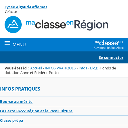
Panneau de gestion des cookies
Lycée Algoud-Laffemas
Menu de la rubrique
Contenu
Valence
MENU
Se connecter
Vous êtes ici :
Accueil
›
INFOS PRATIQUES
›
Infos
›
Blog
›
Fonds de
dotation Anne et Frédéric Potter
INFOS PRATIQUES
Bourse au mérite
La Carte PASS' Région et le Pass Culture
Classe prépa