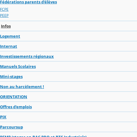
Fédérations parents d'élèves
FCPE
PEEP
Infos
Logement
Internat
Investissements régionaux
Manuels Scolaires
Mini-stages
Non au harcèlement !
ORIENTATION
Offres d'emplois
PIX
Parcoursup