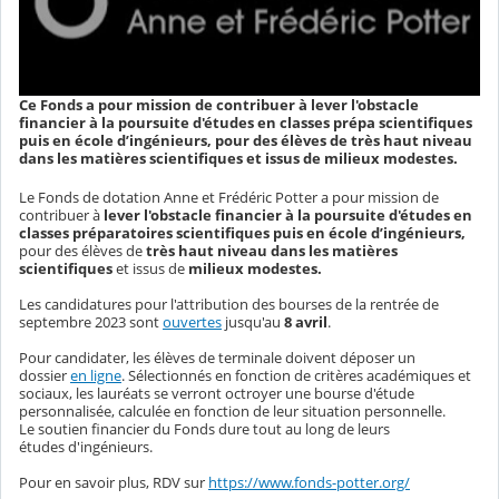
Ce Fonds a pour mission de contribuer à lever l'obstacle
financier à la poursuite d'études en classes prépa scientifiques
puis en école d’ingénieurs, pour des élèves de très haut niveau
dans les matières scientifiques et issus de milieux modestes.
Le Fonds de dotation Anne et Frédéric Potter a pour mission de
contribuer à
lever l'obstacle financier à la poursuite d'études en
classes préparatoires scientifiques puis en école d’ingénieurs,
pour des élèves de
très haut niveau dans les matières
scientifiques
et issus de
milieux modestes.
Les candidatures pour l'attribution des bourses de la rentrée de
septembre 2023 sont
ouvertes
jusqu'au
8 avril
.
Pour candidater, les élèves de terminale doivent déposer un
dossier
en ligne
. Sélectionnés en fonction de critères académiques et
sociaux, les lauréats se verront octroyer une bourse d'étude
personnalisée, calculée en fonction de leur situation personnelle.
Le soutien financier du Fonds dure tout au long de leurs
études d'ingénieurs.
Pour en savoir plus, RDV sur
https://www.fonds-potter.org/