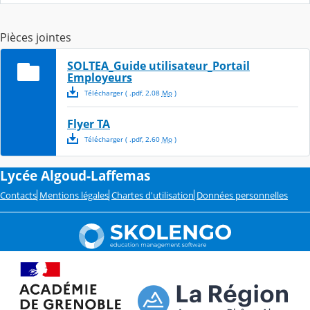
Pièces jointes
SOLTEA_Guide utilisateur_Portail
Employeurs
Télécharger
( .
pdf
,
2.08
Mo
)
Flyer TA
Télécharger
( .
pdf
,
2.60
Mo
)
Lycée Algoud-Laffemas
Contacts
Mentions légales
Chartes d'utilisation
Données personnelles