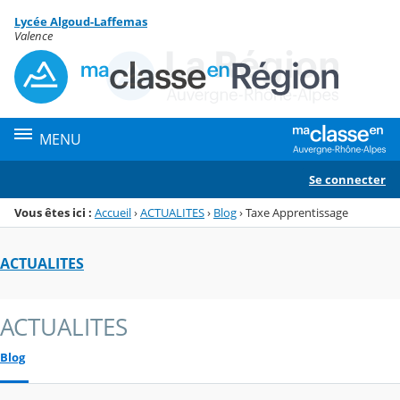
Panneau de gestion des cookies
Lycée Algoud-Laffemas
Menu de la rubrique
Contenu
Valence
MENU
Se connecter
Vous êtes ici :
Accueil
›
ACTUALITES
›
Blog
›
Taxe Apprentissage
ACTUALITES
ACTUALITES
Blog