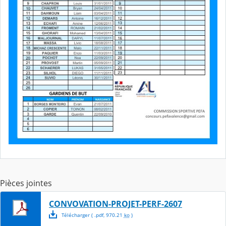
Pièces jointes
CONVOVATION-PROJET-PERF-2607
Télécharger
( .
pdf
,
970.21
ko
)