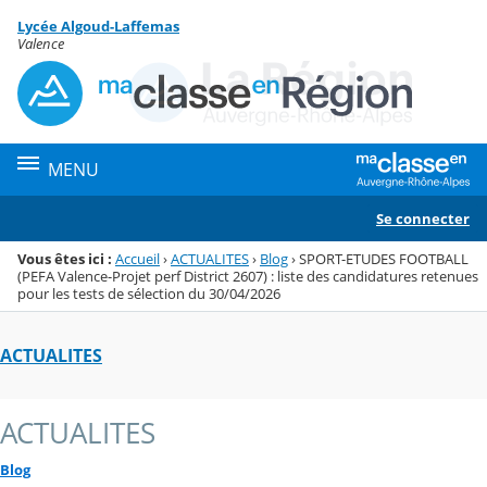
Panneau de gestion des cookies
Lycée Algoud-Laffemas
Menu de la rubrique
Contenu
Valence
MENU
Se connecter
Vous êtes ici :
Accueil
›
ACTUALITES
›
Blog
›
SPORT-ETUDES FOOTBALL
(PEFA Valence-Projet perf District 2607) : liste des candidatures retenues
pour les tests de sélection du 30/04/2026
ACTUALITES
ACTUALITES
Blog