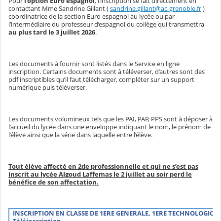
Pour
l’option Euro espagnol
, l’inscription se fait directement en
contactant Mme Sandrine Gillant (
sandrine.gillant@ac-grenoble.fr
)
coordinatrice de la section Euro espagnol au lycée ou par
l’intermédiaire du professeur d’espagnol du collège qui transmettra
au plus tard le 3 juillet 2026
.
Les documents à fournir sont listés dans le Service en ligne
inscription. Certains documents sont à téléverser, d’autres sont des
pdf inscriptibles qu’il faut télécharger, compléter sur un support
numérique puis téléverser.
Les documents volumineux tels que les PAI, PAP, PPS sont à déposer à
l’accueil du lycée dans une enveloppe indiquant le nom, le prénom de
l’élève ainsi que la série dans laquelle entre l’élève.
Tout élève affecté en 2de professionnelle et qui ne s’est pas
inscrit au lycée Algoud Laffemas le 2 juillet au soir perd le
bénéfice de son affectation.
INSCRIPTION EN CLASSE DE 1ERE GENERALE, 1ERE TECHNOLOGIQUE
Téléinscription