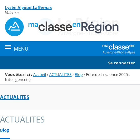
Panneau de gestion des cookies
Lycée Algoud-Laffemas
Menu de la rubrique
Contenu
Valence
MENU
Se connecter
Vous êtes ici :
Accueil
›
ACTUALITES
›
Blog
›
Fête de la science 2025 :
Intelligence(s)
ACTUALITES
ACTUALITES
Blog