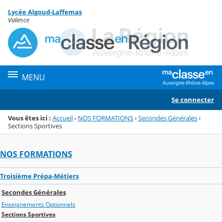
Panneau de gestion des cookies
Lycée Algoud-Laffemas
Menu de la rubrique
Contenu
Valence
MENU
Se connecter
Vous êtes ici :
Accueil
›
NOS FORMATIONS
›
Secondes Générales
›
Sections Sportives
NOS FORMATIONS
Troisième Prépa-Métiers
Secondes Générales
Enseignements Optionnels
Sections Sportives