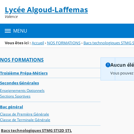
Panneau de gestion des cookies
Lycée Algoud-Laffemas
Menu de la rubrique
Contenu
Valence
MENU
Vous êtes ici :
Accueil
›
NOS FORMATIONS
›
Bacs technologiques STMG S
NOS FORMATIONS
Aucun élém
Troisième Prépa-Métiers
Vous pouvez 
Secondes Générales
Enseignements Optionnels
Sections Sportives
Bac général
Classe de Première Générale
Classe de Terminale Générale
Bacs technologiques STMG STI2D STL