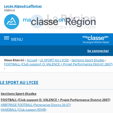
Panneau de gestion des cookies
Lycée Algoud-Laffemas
Menu de la rubrique
Contenu
Valence
MENU
Se connecter
Vous êtes ici :
Accueil
›
LE SPORT AU LYCEE
›
Sections Sport-Etudes
›
FOOTBALL (Club support O. VALENCE + Projet Performance District 2607)
›
LE SPORT AU LYCEE
Sections Sport-Etudes
FOOTBALL (Club support O. VALENCE + Projet Performance District 2607)
ARBITRAGE FOOTBALL (Partenariat District 26-07)
HANDBALL (Club support VDHB)