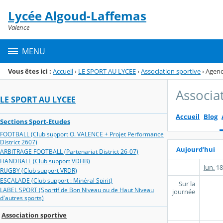
Panneau de gestion des cookies
Lycée Algoud-Laffemas
Menu de la rubrique
Contenu
Valence
MENU
Vous êtes ici :
Accueil
›
LE SPORT AU LYCEE
›
Association sportive
›
Agen
Associa
LE SPORT AU LYCEE
Accueil
Blog
Sections Sport-Etudes
FOOTBALL (Club support O. VALENCE + Projet Performance
District 2607)
Aujourd’hui
ARBITRAGE FOOTBALL (Partenariat District 26-07)
HANDBALL (Club support VDHB)
lun.
18
RUGBY (Club support VRDR)
ESCALADE (Club support : Minéral Spirit)
Sur la
LABEL SPORT (Sportif de Bon Niveau ou de Haut Niveau
journée
d'autres sports)
Association sportive