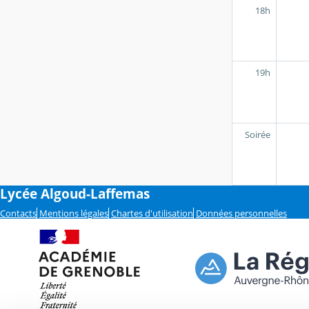
18h
19h
Soirée
Lycée Algoud-Laffemas
Contacts
Mentions légales
Chartes d'utilisation
Données personnelles