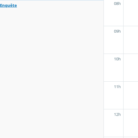
08h
Enquête
09h
10h
11h
12h