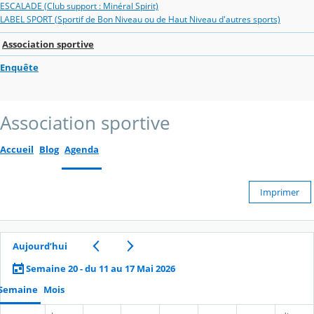
ESCALADE (Club support : Minéral Spirit)
LABEL SPORT (Sportif de Bon Niveau ou de Haut Niveau d'autres sports)
Association sportive
Enquête
Association sportive
Accueil
Blog
Agenda
Imprimer
Aujourd’hui
Semaine 20 - du 11 au 17 Mai 2026
Semaine
Mois