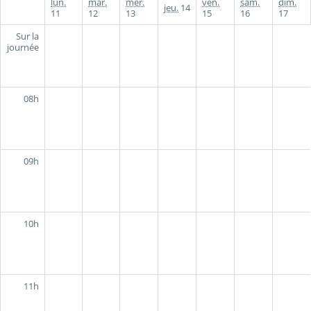
lun.
mar.
mer.
ven.
sam.
dim.
jeu.
14
11
12
13
15
16
17
Sur la
journée
08h
09h
10h
11h