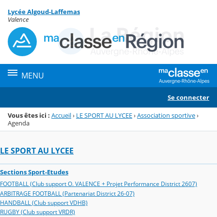
Panneau de gestion des cookies
Lycée Algoud-Laffemas
Menu de la rubrique
Contenu
Valence
MENU
Se connecter
Vous êtes ici :
Accueil
›
LE SPORT AU LYCEE
›
Association sportive
›
Agenda
LE SPORT AU LYCEE
Sections Sport-Etudes
FOOTBALL (Club support O. VALENCE + Projet Performance District 2607)
ARBITRAGE FOOTBALL (Partenariat District 26-07)
HANDBALL (Club support VDHB)
RUGBY (Club support VRDR)