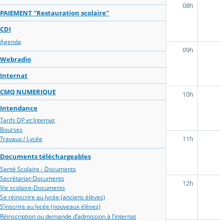
08h
PAIEMENT "Restauration scolaire"
CDI
Agenda
09h
Webradio
Internat
CMQ NUMERIQUE
10h
Intendance
Tarifs DP et Internat
Bourses
11h
Travaux / Lycée
Documents téléchargeables
Santé Scolaire - Documents
Secrétariat-Documents
12h
Vie scolaire-Documents
Se réinscrire au lycée (anciens élèves)
S’inscrire au lycée (nouveaux élèves)
Réinscription ou demande d’admission à l’internat