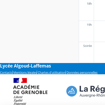
18h
19h
Soirée
Lycée Algoud-Laffemas
Contacts
Mentions légales
Chartes d'utilisation
Données personnelles