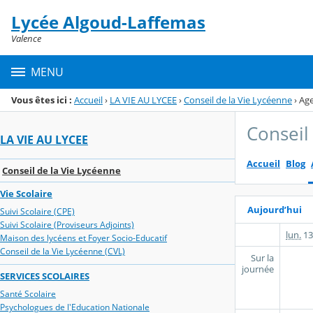
Panneau de gestion des cookies
Lycée Algoud-Laffemas
Menu de la rubrique
Contenu
Valence
MENU
Vous êtes ici :
Accueil
›
LA VIE AU LYCEE
›
Conseil de la Vie Lycéenne
›
Ag
Conseil
LA VIE AU LYCEE
Accueil
Blog
Conseil de la Vie Lycéenne
Vie Scolaire
Aujourd’hui
Suivi Scolaire (CPE)
Suivi Scolaire (Proviseurs Adjoints)
lun.
13
Maison des lycéens et Foyer Socio-Educatif
Conseil de la Vie Lycéenne (CVL)
Sur la
journée
SERVICES SCOLAIRES
Santé Scolaire
Psychologues de l'Education Nationale