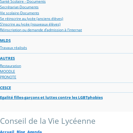
Santé Scolaire - Documents
Secrétariat-Documents
Vie scolaire-Documents
Se réinscrire au lycée (anciens élèves)
S’inscrire au lycée (nouveaux élèves)
Réinscription ou demande d’admission à l’internat
MLDS
Travaux réalisés
AUTRES
Restauration
MOODLE
PRONOTE
CESCE
Egalité filles-garçons et luttes contre les LGBTphobies
Conseil de la Vie Lycéenne
Accueil
Blog
Agenda