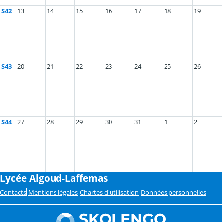
S42
13
14
15
16
17
18
19
S43
20
21
22
23
24
25
26
S44
27
28
29
30
31
1
2
Lycée Algoud-Laffemas
Contacts
Mentions légales
Chartes d'utilisation
Données personnelles