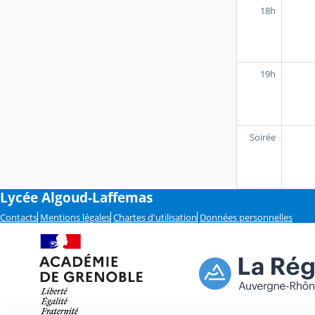
18h
19h
Soirée
Lycée Algoud-Laffemas
Contacts
Mentions légales
Chartes d'utilisation
Données personnelles