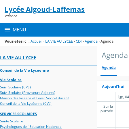
Panneau de gestion des cookies
Lycée Algoud-Laffemas
Menu de la rubrique
Contenu
Valence
MENU
Vous êtes ici :
Accueil
›
LA VIE AU LYCEE
›
CDI
›
Agenda
›
Agenda
Agenda
LA VIE AU LYCEE
Agenda
Conseil de la Vie Lycéenne
Vie Scolaire
Aujourd’hui
Suivi Scolaire (CPE)
Suivi Scolaire (Proviseurs Adjoints)
lun.
04
Maison des lycéens et Foyer Socio-Educatif
Conseil de la Vie Lycéenne (CVL)
Sur la
journée
SERVICES SCOLAIRES
Santé Scolaire
Psychologues de l'Education Nationale