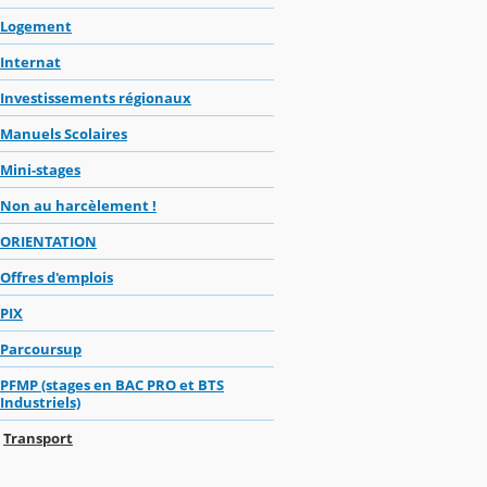
Logement
Internat
Investissements régionaux
Manuels Scolaires
Mini-stages
Non au harcèlement !
ORIENTATION
Offres d'emplois
PIX
Parcoursup
PFMP (stages en BAC PRO et BTS
Industriels)
Transport