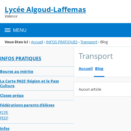
Panneau de gestion des cookies
Lycée Algoud-Laffemas
Menu de la rubrique
Contenu
Valence
MENU
Vous êtes ici :
Accueil
›
INFOS PRATIQUES
›
Transport
›
Blog
Transport
INFOS PRATIQUES
Accueil
Blog
Bourse au mérite
La Carte PASS' Région et le Pass
Culture
Aucun article
Classe prépa
Fédérations parents d'élèves
FCPE
PEEP
Infos